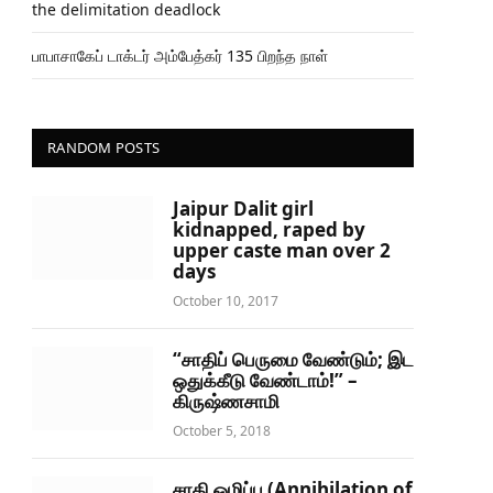
the delimitation deadlock
பாபாசாகேப் டாக்டர் அம்பேத்கர் 135 பிறந்த நாள்
RANDOM POSTS
Jaipur Dalit girl
kidnapped, raped by
upper caste man over 2
days
October 10, 2017
“சாதிப் பெருமை வேண்டும்; இட
ஒதுக்கீடு வேண்டாம்!” –
கிருஷ்ணசாமி
October 5, 2018
சாதி ஒழிப்பு (Annihilation of