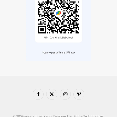
Facebook
X
Instagram
Pinterest
(Twitter)
© 2009 www.ambedkar.in. Designed by
Bodhi Technologies
.