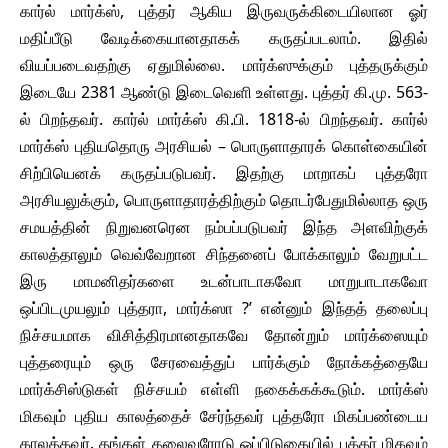
கார்ல் மார்க்ஸ், புத்தர் ஆகிய இருவருக்கிடையிலான ஓர்
மதிப்பீடு வேடிக்கையானதாகக் கருதப்படலாம். இதில்
வியப்படைவதற்கு ஏதுமில்லை. மார்க்ஸுக்கும் புத்தருக்கும்
இடையே 2381 ஆண்டு இடைவெளி உள்ளது. புத்தர் கி.மு. 563-
ல் பிறந்தவர். கார்ல் மார்க்ஸ் கி.பி. 1818-ல் பிறந்தவர். கார்ல்
மார்க்ஸ் புதியதொரு அரசியல் – பொருளாதாரக் கொள்கையின்
சிற்பியெனக் கருதப்படுபவர். இதற்கு மாறாகப் புத்தரோ
அரசியலுக்கும், பொருளாதாரத்திற்கும் தொடர்பேதுமில்லாத ஒரு
சமயத்தின் நிறுவனரென நம்பப்படுபவர் இந்த அளவிற்குக்
காலத்தாலும் வெவ்வேறான சிந்தனைப் போக்காலும் வேறுபட்ட
இரு மாமனிதர்களை உடன்பாடாகவோ மாறுபாடாகவோ
ஒப்பிடமுயலும் புத்தரா, மார்க்ஸா ?’ என்னும் இந்தத் தலைப்பு
நிச்சயமாக விசித்திரமானதாகவே தோன்றும் மார்க்ஸையும்
புத்தரையும் ஒரு சேரவைத்துப் பார்க்கும் நோக்கத்தையே
மார்க்சிஸ்டுகள் நிச்சயம் எள்ளி நகைக்கக்கூடும். மார்க்ஸ்
மிகவும் புதிய காலத்தைச் சேர்ந்தவர் புத்தரோ மிகப்பண்டைய
காலத்தவர். தங்கள் தலைவரோடு ஒப்பிடுகையில் புத்தர் மிகவும்