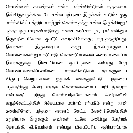
தொன்மைக் காலத்தவர் என்று மார்க்ஸிஸ்டுகள் கருதலாம்.
இவ்விருவருக்கிடையே என்ன ஒப்புமை இருக்கக் கூடும்? ஒரு
மார்க்ஸிஸ்ட் புத்தரிடம் கற்றுக் கொள்வதற்கு என்ன இருக்கிறது?
புத்தர் ஒரு மார்க்ஸிஸ்டுக்கு என்ன கற்பிக்க முடியும்? எனினும்
இருவரிடையிலான ஒப்பீடு கவர்ச்சிமிக்கது; கற்பதற்குரியது.
இவர்கள் இருவரையும் கற்று இவ்விருவருடைய
கொள்கைகளிலும் ஈடுபாடு கொண்டுள்ளவன் என்ற வகையில்
இவர்களுக்கு இடையிலான ஒப்பீட்டினை வலிந்து மேற்
கொண்டவனாகியுள்ளேன். மார்க்ஸிஸ்டுகள் தங்களுடைய
விருப்பு வெறுப்புகளை ஒதுக்கி வைத்துவிட்டுப் புத்தரைப்
படித்தறிந்து அவர் எந்தக் கொள்கைகளைப் பற்றி நின்றார்
என்பதைப் புரிந்து கொள்வார்களேயானால் அவர்களின்
கருத்தோட்டத்தில் நிச்சயமாக மாற்றம் ஏற்படும் என்று நான்
உணர்கிறேன். புத்தரை ஏளனம் செய்ய வேண்டுமென்பதில்
உறுதியாக இருக்கும் அவர்கள் உடனே பணிந்து போற்றத்
தொடங்கி விடுவார்கள் என்பது மிகப்பெரிய எதிர்பார்ப்பாக