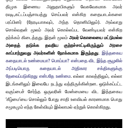
திமுக இணைய அனுதாபிகளும் வேகவேகமாக அவர்
ரவுடி,கட்டப்பஞ்சாயத்து செய்பவர் என்கிற கதையாடல்களை
பரப்பினர் (நேரடியாகவும், அந்த தொனியிலும்). அவ்வாறு
சொல்வதன் மூலம் அவர் கொல்லப்பட வேண்டியவர் என்கிற
தர்க்கம் கிடைத்தது. இதன் மூலம்
அவர் கொலையை மட்டுமல்ல
அதைத் தடுக்க தவறிய குற்றச்சாட்டிலிருந்தும் அரசை
காப்பாற்றுவது அவர்களின் நோக்கமாக இருந்தது
.
இத்தகைய
கதையாடல் உண்மையா? பொய்யா? என்பதை விட இந்த சூழலில்
அப்படியொரு கதையாடல் அதிகார சக்திகளுக்கு
தேவைப்படுகிறது என்பதே உண்மை
. எல்லா காலத்திலும், எல்லா
இடங்களிலும் இவையே நடந்து வந்திருக்கின்றன. ஒடுக்கப்பட்ட
வகுப்பைச் சேர்ந்த ஒருவரின் மேன்மையை விட இத்தகைய
‘கீழ்மை’யை சொல்லும் போது சாதி உளவியல் காரணமாக பொது
சமூகமும் எந்த கேள்வியும் இல்லாமல் ஏற்றுக் கொள்கிறது.