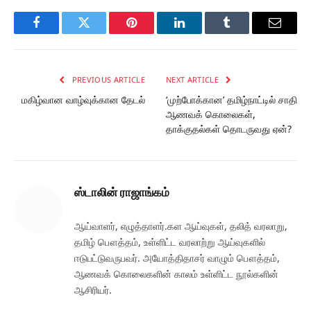
Facebook
Twitter
Pinterest
LinkedIn
Tumblr
Email
PREVIOUS ARTICLE
NEXT ARTICLE
மகிழ்வான வாழ்வுக்கான தேடல்
‘முற்போக்கான’ தமிழ்நாட்டில் சாதி
ஆணவக் கொலைகள்,
தாக்குதல்கள் தொடருவது ஏன்?
ஸ்டாலின் ராஜாங்கம்
ஆய்வாளர், எழுத்தாளர்.கள ஆய்வுகள், தலித் வரலாறு,
தமிழ் பௌத்தம், உள்ளிட்ட வரலாற்று ஆய்வுகளில்
ஈடுபட்டுவருபவர். அயோத்திதாசர் வாழும் பௌத்தம்,
ஆணவக் கொலைகளின் காலம் உள்ளிட்ட நூல்களின்
ஆசிரியர்.