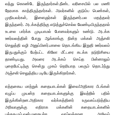
வந்து கொண்டே இருந்தார்கள்.நீண்ட வரிசையில் பல மணி
நேரமாக காத்திருந்தார்கள். அவர்களில் குடும்ப பெண்கள்,
முதியவர்கள், இளைஞர்கள் இருந்தனர்.பல மதத்தவர்
இருந்தனர். அடக்கத்திற்கு எடுத்துச்செல்ல வேண்டியிருந்ததால்
உடலை பார்க்க முடியாமல் போனவர்களும் உண்டு. அடக்க
ஊர்வலத்தின் போது ஆங்காங்கு நின்ற மக்கள் அஞ்சலி
செலுத்தி வழி அனுப்பினர்.மாலை தொடங்கிய இறுதி ஊர்வலம்
இருபதுக்கும் மேற்பட்ட கிலோ மீட்டரை கடக்க நடுநிசியை
தாண்டியது. அவரை அடக்கம் செய்த பின்னாலும்
புதைமேட்டிற்கு சென்று முகம் தெரியாத பலரும் தொடர்ந்து
அஞ்சலி செலுத்திய படியே இருக்கிறார்கள்.
எத்தகைய மாற்றுக் கதையாடல்கள் இவை!அதிகார பீடங்கள்
எழுப்ப முயன்ற கதையாடல்களுக்கு இவற்றில் பதில்
இருக்கின்றன.அதிகார வர்க்கத்தினர் உருவகப்படுத்திய
அரிவாளுக்கு எதிராக மக்களின் கதையாடல்களில்
புத்தகமும்,வன்முறையற்ற வாழ்வுக்கான அறிவும்