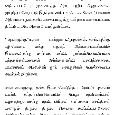
ஒடுக்கப்பட்டோர் முன்வைத்த அவர் பற்றிய அனுபவங்கள்
முற்றிலும் வேறுபட்டு இருந்தன.சரியாக சொல்ல வேண்டுமானால்
அதிகாரம் உருவாக்கிய கதையாடலுக்கு மாற்றான கதையாடலாக
திட்டமிடாமலே அவை அமைந்துவிட்டன.
‘ரவுடிகளுக்குரியதான’ வன்முறை,ஆயுதங்கள்,ரத்தம்,பழிக்கு
பழி,கொலை என்று எதுவும் அக்கதையாடல்களில்
இல்லை.அதற்கு மாற்றாக கல்வி, நூல்கள்,பேனா,நோட்டு
புத்தகங்கள்,மாணவர் சேர்க்கை,கல்வி உதவித்தொகை,
பாபாசாகேப் அம்பேத்கர் நூல் தொகுதிகள் போன்றவையே
அவற்றில் இருந்தன.
மாணவர்களுக்கு தங்க இடம் கொடுத்தார், நோட்டு புத்தகம்
வாங்கி தந்தார்,பிரச்சினையின் போது உதவினார்,பலர்
வழக்கறிஞராவதற்கு உதவி புரிந்தார் என்பதான செய்திகள்
பலராலும் திரும்ப திரும்ப நினைவு கூரப்பட்டன.அவரை
அறிந்தவர்களுக்கு இவை எவையும் மிகையில்லை என்பது