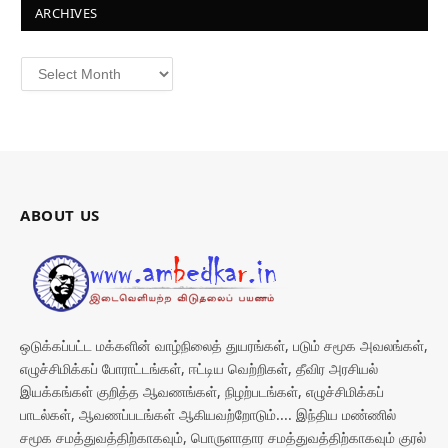
ARCHIVES
Archives
ABOUT US
ஒடுக்கப்பட்ட மக்களின் வாழ்நிலைத் துயரங்கள், படும் சமூக அவலங்கள்,
எழுச்சிமிக்கப் போராட்டங்கள், ஈட்டிய வெற்றிகள், தீவிர அரசியல்
இயக்கங்கள் குறித்த ஆவணங்கள், நிழற்படங்கள், எழுச்சிமிக்கப்
பாடல்கள், ஆவணப்படங்கள் ஆகியவற்றோடும்.... இந்திய மண்ணில்
சமூக சமத்துவத்திற்காகவும், பொருளாதார சமத்துவத்திற்காகவும் குரல்